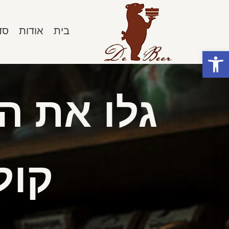
בית
אודות
סד
פתח סרגל נגישות
גלו את ה
קול