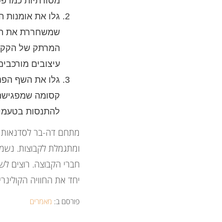
מסורתיות כמו פס
גלו את אומנות ה
שמשחררת את היל
המרתק של הקקאו
עיצובים מורכבים
גלו את השף הפני
קסומה שמפגישה 
להתנסות בטעמים
מתחם דה-בר לסדנאות ק
ומתגמלת לקבוצות. נשמ
יחד את החוויה הקולינר
פורסם ב:
מאמרים