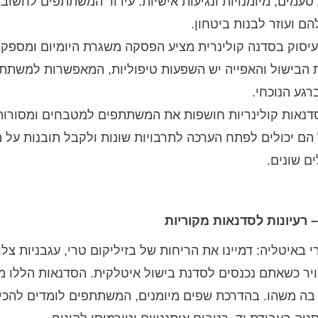
עמים, מיומנויות ונגיעות אישיות. עידוד המשתתפים לחשו
 ועוזר לבנות ביטחון.
יסוק בסדנה קולינרית מציע הפסקה משגרת היומיום ומספק
ת הבישול והאפייה יש השפעות טיפוליות, המאפשרות למשתתפ
גע הנוכחי.
דנאות קולינריות חושפות את המשתתפים למטבחים ומסורות 
ם יכולים לפתח הערכה לתרבויות שונות ולקבל תובנות על ה
ם שונים.
– רעיונות לסדנאות מקוריות
 באיטליה: דמיינו את הריחות של בזיליקום טרי, עגבניות צלו
יר כשאתם נכנסים לסדנת בישול איטלקית. הסדנאות הללו מ
 בה משהו. בהדרכת שפים מיומנים, המשתתפים לומדים להכין