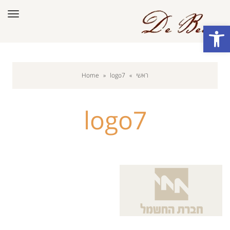
תפר
פתח סרגל נגישות
ראשי
»
logo7
»
Home
logo7