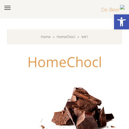
תפר
פתח סרגל נגישות
ראשי
»
HomeChocl
»
Home
HomeChocl