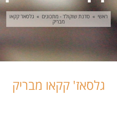
ראשי
»
סדנת שוקולד - מתכונים
»
גלסאז' קקאו
מבריק
גלסאז' קקאו מבריק