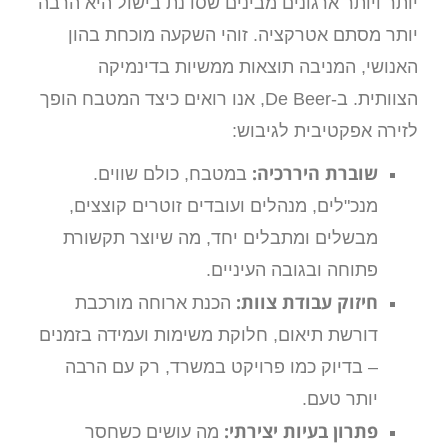
יותר ויותר ארגונים מבינים שסדנת בישול היא הרבה
יותר מסתם אטרקציה. זוהי השקעה מוכחת בהון
האנושי, המניבה תוצאות ממשיות בדינמיקה
הצוותית. ב-De Beer, אנו רואים כיצד המטבח הופך
לזירה אפקטיבית לגיבוש:
שוברת היררכיה:
במטבח, כולם שווים.
מנכ"לים, מנהלים ועובדים זוטרים קוצצים,
מבשלים ומתבלים יחד, מה שיוצר תקשורת
פתוחה ובגובה העיניים.
חיזוק עבודת צוות:
הכנת ארוחה מורכבת
דורשת תיאום, חלוקת משימות ועמידה בזמנים
– בדיוק כמו פרויקט במשרד, רק עם הרבה
יותר טעם.
פתרון בעיות יצירתי:
מה עושים כשחסר