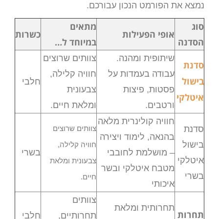
נמצא את הפורמט הנכון עבורכם.
סוג
מתאים
אופי הפעילות
כשרות
הסדנה
במיוחד ל…
שיתופית ומהנה.
צוותים שרוצים
סדנת
עבודה בעמדות על
חוויה קלילה,
בישול
חלבי
פסטות, פיצות
צבעונית
איטלקי
ורטבים.
ומלאת חיים.
חוויה קולינרית מלאה
סדנת
צוותים שרוצים
בהנאה, לימוד ויצירה
בישול
חוויה קלילה,
– מושלמת לחובבי
בשרי
איטלקי
צבעונית ומלאת
מטבח איטלקי ובשר
בשרי
חיים.
איכותי
צוותים
תחרותית ומלאת
תחרות
תחרותיים,
חלבי