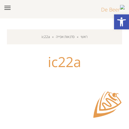
תפר
פתח סרגל נגישות
ראשי
»
סדנאות אפייה
»
ic22a
ic22a