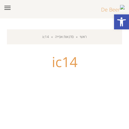
תפר
פתח סרגל נגישות
ראשי
»
סדנאות אפייה
»
ic14
ic14