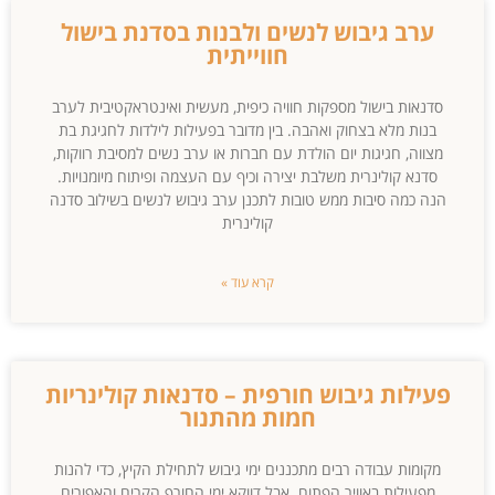
ערב גיבוש לנשים ולבנות בסדנת בישול
חווייתית
סדנאות בישול מספקות חוויה כיפית, מעשית ואינטראקטיבית לערב
בנות מלא בצחוק ואהבה. בין מדובר בפעילות לילדות לחגיגת בת
מצווה, חגיגות יום הולדת עם חברות או ערב נשים למסיבת רווקות,
סדנא קולינרית משלבת יצירה וכיף עם העצמה ופיתוח מיומנויות.
הנה כמה סיבות ממש טובות לתכנן ערב גיבוש לנשים בשילוב סדנה
קולינרית
קרא עוד »
פעילות גיבוש חורפית – סדנאות קולינריות
חמות מהתנור
מקומות עבודה רבים מתכננים ימי גיבוש לתחילת הקיץ, כדי להנות
מפעילות באוויר הפתוח. אבל דווקא ימי החורף הקרים והאפורים