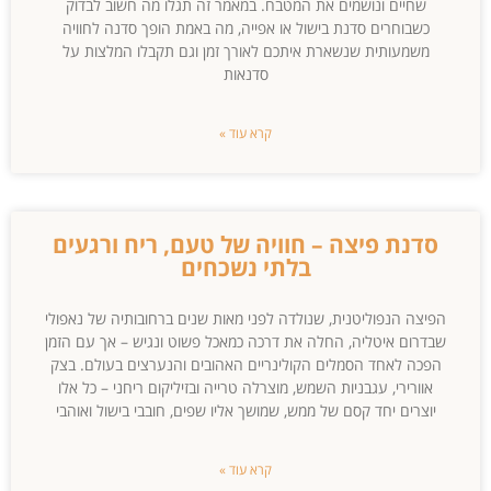
שחיים ונושמים את המטבח. במאמר זה תגלו מה חשוב לבדוק
כשבוחרים סדנת בישול או אפייה, מה באמת הופך סדנה לחוויה
משמעותית שנשארת איתכם לאורך זמן וגם תקבלו המלצות על
סדנאות
קרא עוד »
סדנת פיצה – חוויה של טעם, ריח ורגעים
בלתי נשכחים
הפיצה הנפוליטנית, שנולדה לפני מאות שנים ברחובותיה של נאפולי
שבדרום איטליה, החלה את דרכה כמאכל פשוט ונגיש – אך עם הזמן
הפכה לאחד הסמלים הקולינריים האהובים והנערצים בעולם. בצק
אוורירי, עגבניות השמש, מוצרלה טרייה ובזיליקום ריחני – כל אלו
יוצרים יחד קסם של ממש, שמושך אליו שפים, חובבי בישול ואוהבי
קרא עוד »