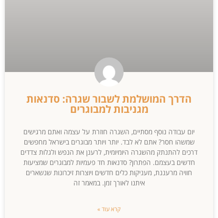
הדרך המושלמת לשבור שגרה: סדנאות
מגניבות למבוגרים
יום עבודה נוסף מסתיים, השגרה חוזרת על עצמה ואתם מרגישים
שמשהו חסר? אתם לא לבד. יותר ויותר מבוגרים בישראל מחפשים
דרכים להתנתק מהשגרה היומיומית, לרענן את הנפש ולגלות צדדים
חדשים בעצמם. הפתרון? סדנאות חד פעמיות למבוגרים שמציעות
חוויה מרעננת, מעניקות כלים חדשים ויוצרות זיכרונות שנשארים
איתנו לאורך זמן. במאמר זה
קרא עוד »