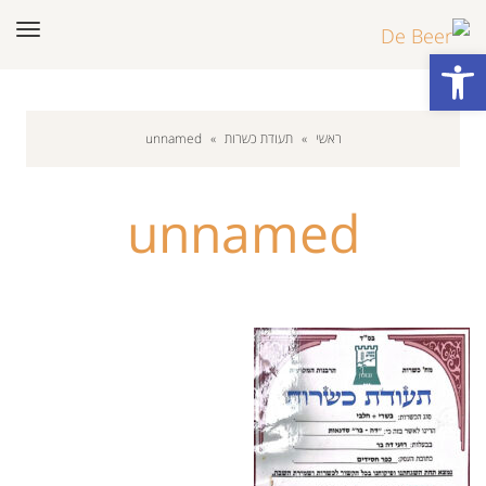
תפר
פתח סרגל נגישות
ראשי
»
תעודת כשרות
»
unnamed
unnamed